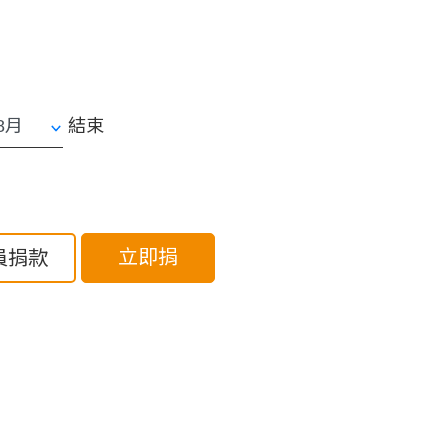
結束
立即捐
員捐款