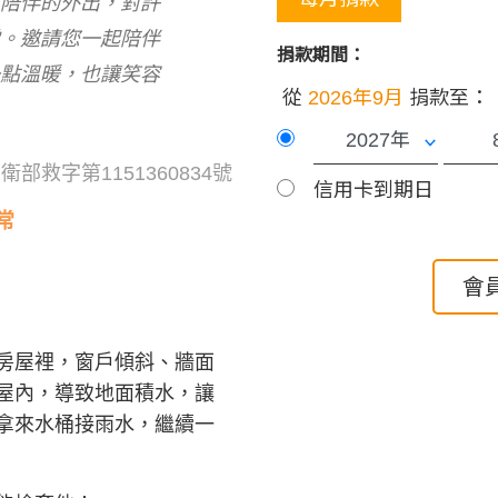
人陪伴的外出，對許
常。邀請您一起陪伴
捐款期間：
一點溫暖，也讓笑容
從
2026年9月
捐款至：
部救字第1151360834號
信用卡到期日
常
會
的房屋裡，窗戶傾斜、牆面
屋內，導致地面積水，讓
拿來水桶接雨水，繼續一