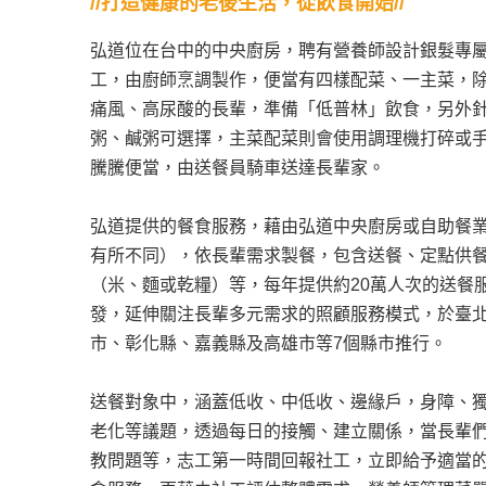
//打造健康的老後生活，從飲食開始//
弘道位在台中的中央廚房，聘有營養師設計銀髮專
工，由廚師烹調製作，便當有四樣配菜、一主菜，
痛風、高尿酸的長輩，準備「低普林」飲食，另外
粥、鹹粥可選擇，主菜配菜則會使用調理機打碎或
騰騰便當，由送餐員騎車送達長輩家。
弘道提供的餐食服務，藉由弘道中央廚房或自助餐
有所不同），依長輩需求製餐，包含送餐、定點供
（米、麵或乾糧）等，每年提供約20萬人次的送餐
發，延伸關注長輩多元需求的照顧服務模式，於臺
市、彰化縣、嘉義縣及高雄市等7個縣市推行。
送餐對象中，涵蓋低收、中低收、邊緣戶，身障、
老化等議題，透過每日的接觸、建立關係，當長輩
教問題等，志工第一時間回報社工，立即給予適當