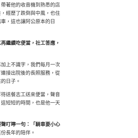
，帶著他的收音機到熟悉的店
差，經歷了跌倒與中風，也住
踏車，這也讓阿公原本的日
以再繼續吃便當，社工答應，
。
再加上不識字，我們每月一次
有連接出院後的長照服務，從
來的日子。
等待送餐志工送來便當，聲音
，這短短的時間，也是他一天
輕聲叮嚀一句：「騎車要小心
這份長年的陪伴。