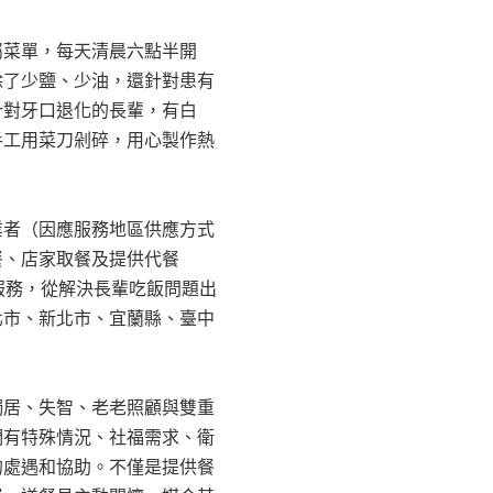
屬菜單，每天清晨六點半開
除了少鹽、少油，還針對患有
針對牙口退化的長輩，有白
手工用菜刀剁碎，用心製作熱
業者（因應服務地區供應方式
餐、店家取餐及提供代餐
服務，從解決長輩吃飯問題出
北市、新北市、宜蘭縣、臺中
獨居、失智、老老照顧與雙重
們有特殊情況、社福需求、衛
的處遇和協助。不僅是提供餐