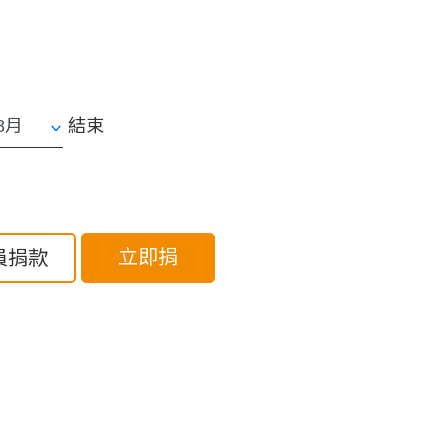
結束
立即捐
員捐款