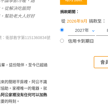
，不論季節冷暖、路
中。從解決吃飯問
捐款期間：
持，幫助老大人好好
從
2026年9月
捐款至：
：衛部救字第1151360834號
信用卡到期日
會
長輩，這份陪伴，至今已超過
租來的簡陋平房裡，阿公不識
居協助。家裡唯一的電器，就
為
阿公家裡沒有任何可以加熱
重要的時刻。