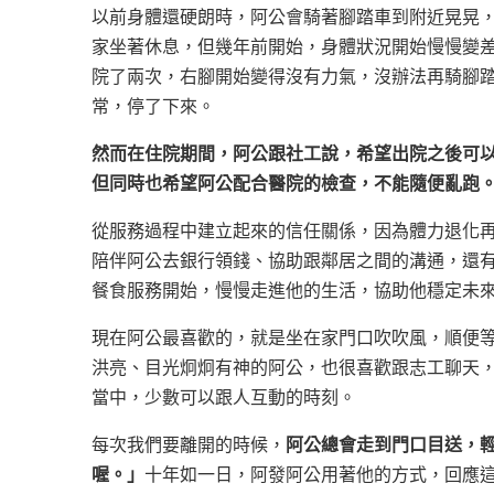
以前身體還硬朗時，阿公會騎著腳踏車到附近晃晃
家坐著休息，但幾年前開始，身體狀況開始慢慢變
院了兩次，右腳開始變得沒有力氣，沒辦法再騎腳
常，停了下來。
然而在住院期間，阿公跟社工說，希望出院之後可
但同時也希望阿公配合醫院的檢查，不能隨便亂跑
從服務過程中建立起來的信任關係，因為體力退化
陪伴阿公去銀行領錢、協助跟鄰居之間的溝通，還
餐食服務開始，慢慢走進他的生活，協助他穩定未
現在阿公最喜歡的，就是坐在家門口吹吹風，順便
洪亮、目光炯炯有神的阿公，也很喜歡跟志工聊天
當中，少數可以跟人互動的時刻。
每次我們要離開的時候，
阿公總會走到門口目送，
喔。」
十年如一日，阿發阿公用著他的方式，回應