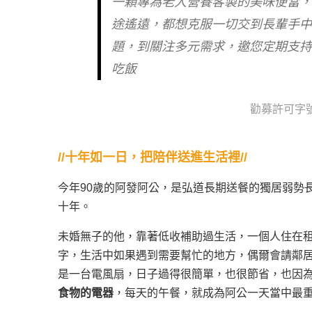
一顆專為老人營養客製的美味便當
途遙遠，都想克服一切交到長輩手
題，到關注多元需求，邀您定期支
吃飯
勸募許可字號
//十年如一日，把陪伴送進生活裡//
今年90歲的阿發阿公，是弘道長期送餐的獨居弱勢
十年。
未婚無子的他，靠著低收補助過生活，一個人住在
字，生活中如果遇到需要幫忙的地方，偶爾會請鄰
是一台電風扇，日子過得很簡單，也很節省，也因
食物的電器
，每天的午餐，就成為阿公一天當中最